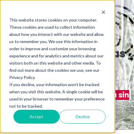
This website stores cookies on your computer.
These cookies are used to collect information
about how you interact with our website and allow
us to remember you. We use this information in
order to improve and customize your browsing
Potencia tus Finanzas
experience and for analytics and metrics about our
visitors both on this website and other media. To
Agrícolas en
find out more about the cookies we use, see our
Colombia:
Privacy Policy.
If you decline, your information won’t be tracked
when you visit this website. A single cookie will be
Gestiona tus crédito y cartera sin
used in your browser to remember your preference
errores
not to be tracked.
Accept
Decline